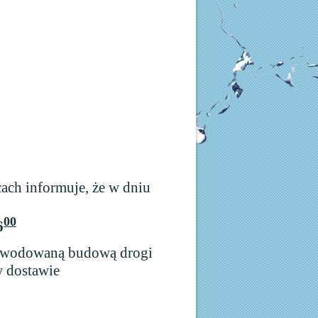
ch informuje, że w dniu
00
6
powodowaną budową drogi
w dostawie