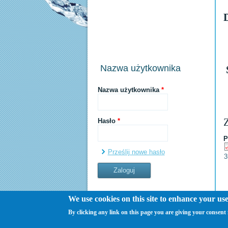
Nazwa użytkownika
Nazwa użytkownika
*
Z
Hasło
*
P
Prześlij nowe hasło
3
We use cookies on this site to enhance your us
By clicking any link on this page you are giving your consent f