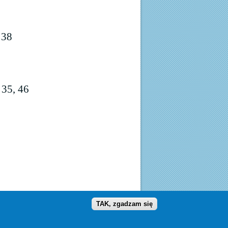
 38
 35, 46
TAK, zgadzam się