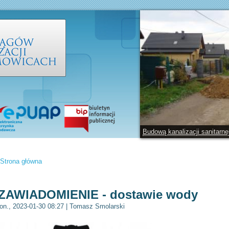
Budową kanalizacji sanitarn
Strona główna
Jesteś tutaj
ZAWIADOMIENIE - dostawie wody
on., 2023-01-30 08:27
|
Tomasz Smolarski