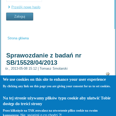
Prześlij nowe hasło
Strona główna
Jesteś tutaj
Sprawozdanie z badań nr
SB/15528/04/2013
śr., 2013-05-08 15:12
|
Tomasz Smolarski
We use cookies on this site to enhance your user experience
------------------------------------------------------------------------------------------------------
By clicking any link on this page you are giving your consent for us to set cookies.
-----------------------------------------
Pliki:
Na tej stronie używamy plików typu cookie aby ułatwić Tobie
badania.pdf
dostęp do treści strony
Tagi:
ZWiK
›
Badania wody
6535 odsłon
|
Przez kliknięcie na TAK zezwalasz na utworzenie pliku cookie na swoim
Nie, wyjaśnij o co chodzi ?!
komputerze.