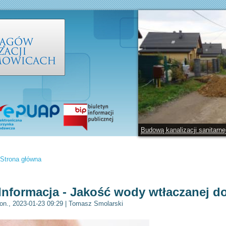
Budową kanalizacji sanitarn
Strona główna
Jesteś tutaj
Informacja - Jakość wody wtłaczanej d
on., 2023-01-23 09:29
|
Tomasz Smolarski